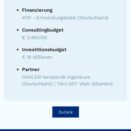
Finanzierung
KfW - Entwicklungsbank (Deutschland)
Consultingbudget
€ 2.461.000
Investitionsbudget
€ 16 Millionen
Partner
DAHLEM beratende Ingenieure
(Deutschland) | TAULANT shpk (Albanien)
Zurück